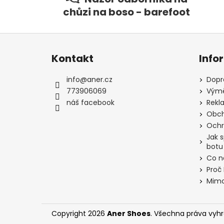
chůzi na boso - barefoot
Z
á
Kontakt
Info
p
a
info
@
aner.cz
Dopr
t
773906069
Výmě
í
náš facebook
Rekl
Obch
Ochr
Jak 
botu
Co n
Proč
Mimo
Copyright 2026
Aner Shoes
. Všechna práva vyh