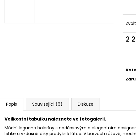
VEGAN BREEZE - CREATIVE TOUCAN
COTTON HAPPY 
1 915 Kč
1 690 Kč
Zvol
2 
Měr
cena
Kate
Záru
Popis
Související (6)
Diskuze
Velikostní tabulku naleznete ve fotogalerii.
Módní leguano baleríny s nadčasovým a elegantním designem
lehké a vzdušné díky prodyšné látce. V barvách růžové, modré,