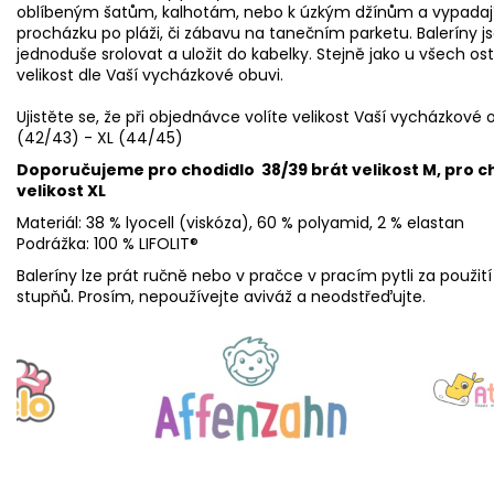
oblíbeným šatům, kalhotám, nebo k úzkým džínům a vypadají 
procházku po pláži, či zábavu na tanečním parketu. Baleríny js
jednoduše srolovat a uložit do kabelky. Stejně jako u všech 
velikost dle Vaší vycházkové obuvi.
Ujistěte se, že při objednávce volíte velikost Vaší vycházkové 
(42/43) - XL (44/45)
Doporučujeme pro chodidlo 38/39 brát velikost M, pro cho
velikost XL
Materiál: 38 % lyocell (viskóza), 60 % polyamid, 2 % elastan
Podrážka: 100 % LIFOLIT®
Baleríny lze prát ručně nebo v pračce v pracím pytli za použit
stupňů. Prosím, nepoužívejte aviváž a neodstřeďujte.