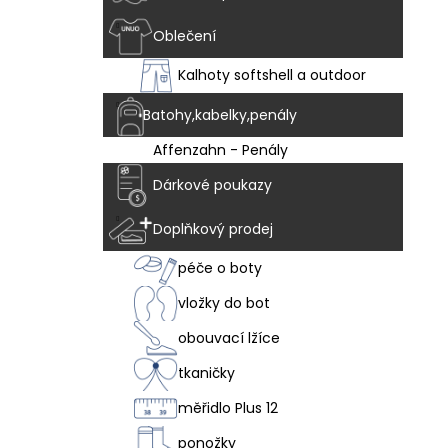
Oblečení
Kalhoty softshell a outdoor
Batohy,kabelky,penály
Affenzahn - Penály
Dárkové poukazy
Doplňkový prodej
péče o boty
vložky do bot
obouvací lžíce
tkaničky
měřidlo Plus 12
ponožky