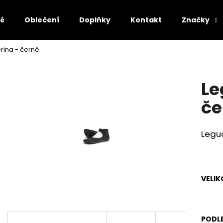
lé
Oblečení
Doplňky
Kontakt
Značky
rina - černé
Co potřebujete najít?
Le
HLEDAT
če
Legu
Doporučujeme
VELIK
AFFENZAHN BAREFOOT SANDÁLY SANDAL
AFFENZAHN BARE
PODLE