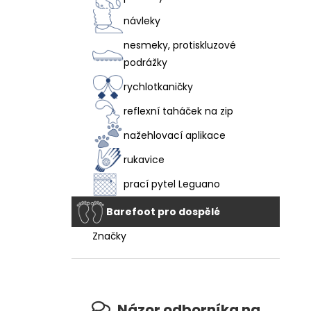
návleky
nesmeky, protiskluzové
podrážky
rychlotkaničky
reflexní taháček na zip
nažehlovací aplikace
rukavice
prací pytel Leguano
Barefoot pro dospělé
Značky
Názor odborníka na