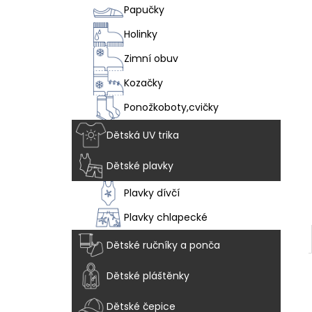
VEGAN BREEZE - CHAMELEON
l
Papučky
1 915 Kč
Holinky
Zimní obuv
Kozačky
Ponožkoboty,cvičky
Dětská UV trika
Dětské plavky
Plavky dívčí
Plavky chlapecké
Dětské ručníky a ponča
Dětské pláštěnky
Dětské čepice