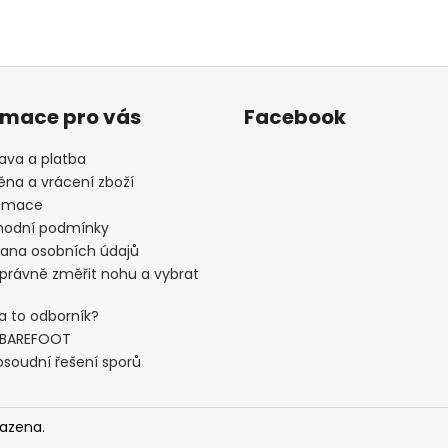
rmace pro vás
Facebook
ava a platba
na a vrácení zboží
amace
odní podmínky
ana osobních údajů
správně změřit nohu a vybrat
a to odborník?
 BAREFOOT
soudní řešení sporů
razena.