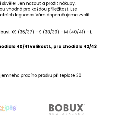
skvěle! Jen nazout a prožít nákupy,
ou vhodná pro každou příležitost. Lze
ostatních leguanos Vám doporučujeme zvolit
obuvi. XS (36/37) - S (38/39) - M (40/41) - L
didlo 40/41 velikost L, pro chodidlo 42/43
í jemného pracího prášku při teplotě 30