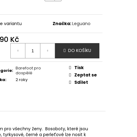
- SHARK
te variantu
Značka:
Leguano
290 Kč
ná
DO KOŠÍKU
:
Tisk
Barefoot pro
gorie
:
dospělé
Zeptat se
ka
:
2 roky
Sdílet
 pro všechny ženy. Bosoboty, které jsou
 tyrkysové, černé a perleťové lze nosit k