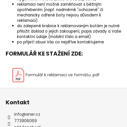
č
reklamaci není možné zaměňovat s běžným
u
opotřebením (např. nadměrně "ochozené" či
j
mechanicky odřené boty nejsou důvodem k
e
reklamaci)
m
do zalepené krabice k reklamovaným botám je nutné
e
přiložit doklad o jejich zakoupení, popis závady a Vaše
kontaktní údaje (mobilní číslo a email)
po přijetí obuvi Vás co nejdříve kontaktujeme
AFFENZAHN
FORMULÁŘ KE STAŽENÍ ZDE:
BAREFOOT
TENISKY
SNEAKER
COTTON
HAPPY
Formulář k reklamaci ve formátu .pdf
-
SHARK
Z
1
690
á
Kč
Kontakt
p
a
info
@
aner.cz
t
773906069