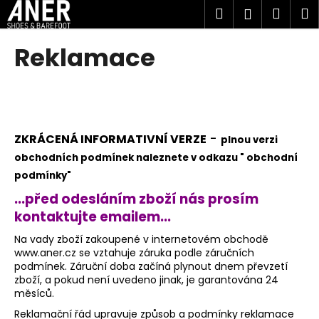
K
Přejít
Hledat
Náku
M
Přihlášen
na
o
obsah
Zpět
Zpět
košík
š
Reklamace
í
C
k
o
p
o
-
ZKRÁCENÁ INFORMATIVNÍ VERZE
p
lnou verzi
t
obchodních podmínek naleznete v odkazu " obchodní
ř
podmínky"
e
...před odesláním zboží nás prosím
b
kontaktujte emailem...
u
Na vady zboží zakoupené v internetovém obchodě
j
www.aner.cz se vztahuje záruka podle záručních
e
podmínek. Záruční doba začíná plynout dnem převzetí
t
zboží, a pokud není uvedeno jinak, je garantována 24
měsíců.
e
n
Reklamační řád upravuje způsob a podmínky reklamace