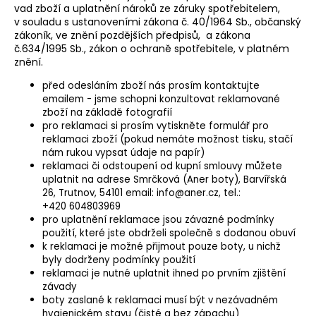
vad zboží a uplatnění nároků ze záruky spotřebitelem,
a
v souladu s ustanoveními zákona č. 40/1964 Sb., občanský
j
zákoník, ve znění pozdějších předpisů, a zákona
č.634/1995 Sb., zákon o ochraně spotřebitele, v platném
í
znění.
t
před odesláním zboží nás prosím kontaktujte
?
emailem - jsme schopni konzultovat reklamované
zboží na základě fotografií
pro reklamaci si prosím vytiskněte formulář pro
reklamaci zboží (pokud nemáte možnost tisku, stačí
nám rukou vypsat údaje na papír)
HLEDAT
reklamaci či odstoupení od kupní smlouvy můžete
uplatnit na adrese Smrčková (Aner boty), Barvířská
26, Trutnov, 54101 email: info@aner.cz, tel.:
+420 604803969
pro uplatnění reklamace jsou závazné podmínky
D
použití, které jste obdrželi společně s dodanou obuví
o
k reklamaci je možné přijmout pouze boty, u nichž
p
byly dodrženy podmínky použití
o
reklamaci je nutné uplatnit ihned po prvním zjištění
r
závady
boty zaslané k reklamaci musí být v nezávadném
u
hygienickém stavu (čisté a bez zápachu)