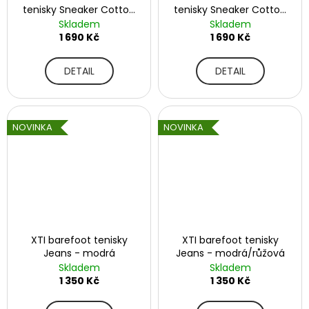
č
tenisky Sneaker Cotton
tenisky Sneaker Cotton
u
Happy - Shark
Happy - Toucan -
Skladem
Skladem
j
fialová
1 690 Kč
1 690 Kč
e
m
DETAIL
DETAIL
e
AFFENZAHN
NOVINKA
NOVINKA
BAREFOOT
SANDÁLY
SANDAL
VEGAN
BREEZE
-
CHAMELEON
1
915
XTI barefoot tenisky
XTI barefoot tenisky
Kč
Jeans - modrá
Jeans - modrá/růžová
Skladem
Skladem
1 350 Kč
1 350 Kč