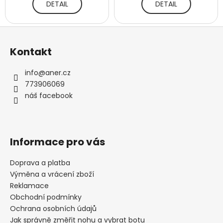
DETAIL
DETAIL
Z
á
Kontakt
p
a
info
@
aner.cz
t
773906069
í
náš facebook
Informace pro vás
Doprava a platba
Výměna a vrácení zboží
Reklamace
Obchodní podmínky
Ochrana osobních údajů
Jak správně změřit nohu a vybrat botu