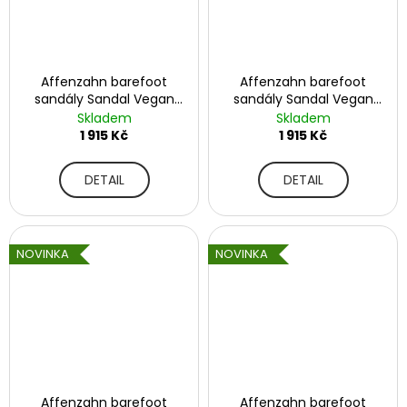
a
a
r
j
í
e
Affenzahn barefoot
Affenzahn barefoot
t
sandály Sandal Vegan
sandály Sandal Vegan
f
?
Breeze - Chameleon
Breeze - Creative
Skladem
Skladem
Toucan
1 915 Kč
1 915 Kč
o
o
DETAIL
DETAIL
t
HLEDAT
NOVINKA
NOVINKA
D
o
p
o
r
u
Affenzahn barefoot
Affenzahn barefoot