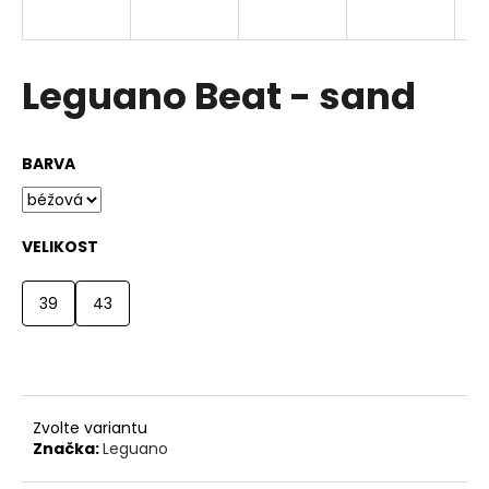
R
a
j
M
í
Leguano Beat - sand
A
t
?
BARVA
VELIKOST
HLEDAT
39
43
D
o
p
o
Zvolte variantu
r
Značka:
Leguano
u