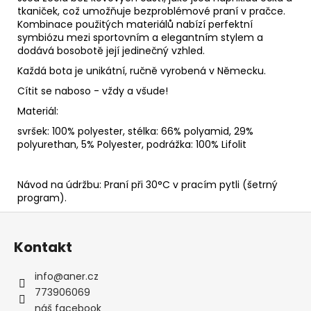
tkaniček, což umožňuje bezproblémové praní v pračce.
Kombinace použitých materiálů nabízí perfektní
symbiózu mezi sportovním a elegantním stylem a
dodává bosobotě její jedinečný vzhled.
Každá bota je unikátní, ručně vyrobená v Německu.
Cítit se naboso - vždy a všude!
Materiál:
svršek: 100% polyester, stélka: 66% polyamid, 29%
polyurethan, 5% Polyester, podrážka: 100% Lifolit
Návod na údržbu: Praní při 30°C v pracím pytli (šetrný
program).
Z
á
Kontakt
p
a
info
@
aner.cz
t
773906069
í
náš facebook