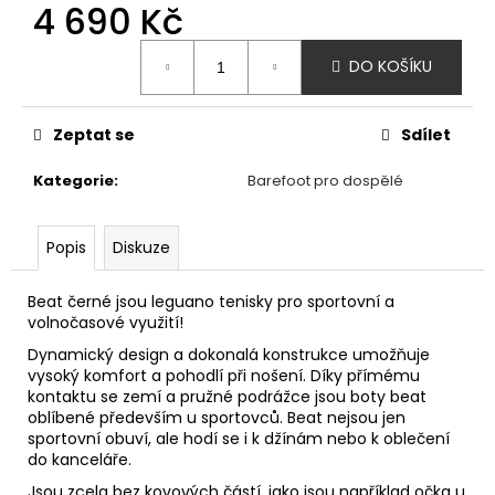
č
4 690 Kč
u
Měrná
j
DO KOŠÍKU
cena:
e
m
e
Zeptat se
Sdílet
Kategorie
:
Barefoot pro dospělé
XTI
BAREFOOT
TENISKY
JEANS
Popis
Diskuze
-
MODRÁ
Beat černé jsou leguano tenisky pro sportovní a
1
volnočasové využití!
350
Kč
Dynamický design a dokonalá konstrukce umožňuje
vysoký komfort a pohodlí při nošení. Díky přímému
kontaktu se zemí a pružné podrážce jsou boty beat
oblíbené především u sportovců. Beat nejsou jen
sportovní obuví, ale hodí se i k džínám nebo k oblečení
do kanceláře.
Jsou zcela bez kovových částí, jako jsou například očka u