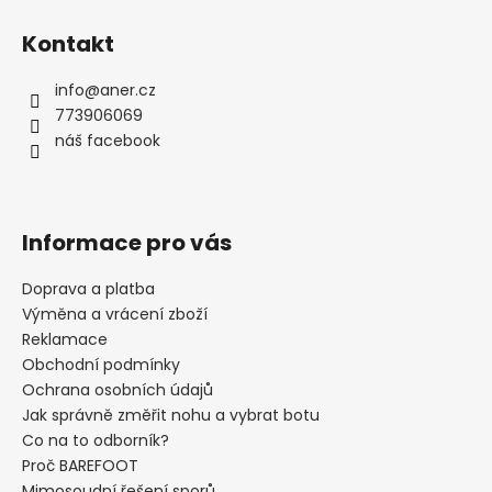
Z
a
á
Kontakt
j
p
í
a
info
@
aner.cz
t
t
773906069
?
í
náš facebook
Informace pro vás
HLEDAT
Doprava a platba
Výměna a vrácení zboží
Reklamace
D
Obchodní podmínky
o
Ochrana osobních údajů
p
Jak správně změřit nohu a vybrat botu
o
Co na to odborník?
r
Proč BAREFOOT
u
Mimosoudní řešení sporů