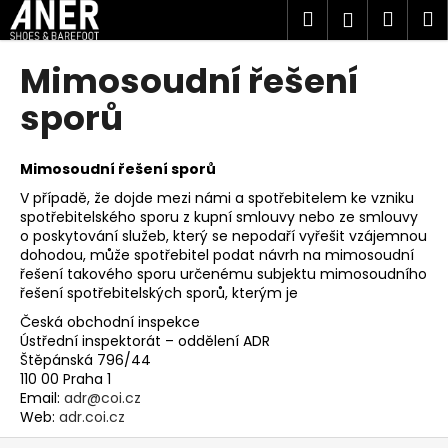
K
Přejít
Hledat
Náku
M
Přihlášen
na
o
obsah
Zpět
Zpět
košík
š
Mimosoudní řešení
í
C
sporů
k
o
p
Mimosoudní řešení sporů
o
V případě, že dojde mezi námi a spotřebitelem ke vzniku
t
spotřebitelského sporu z kupní smlouvy nebo ze smlouvy
ř
o poskytování služeb, který se nepodaří vyřešit vzájemnou
dohodou, může spotřebitel podat návrh na mimosoudní
e
řešení takového sporu určenému subjektu mimosoudního
b
řešení spotřebitelských sporů, kterým je
u
Česká obchodní inspekce
j
Ústřední inspektorát – oddělení ADR
Štěpánská 796/44
e
110 00 Praha 1
t
Email:
adr@coi.cz
e
Web:
adr.coi.cz
n