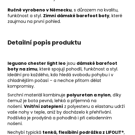
Ručně vyrobeno v Německu
, s důrazem na kvalitu,
funkčnost a styl.
Zimní dámské barefoot boty
, které
zaujmou na první pohled.
Detailní popis produktu
leguano chester light leo
jsou
dámské barefoot
boty na zimu
, které spojují pohodlí, funkčnost a styl.
Ideální pro každého, kdo hledá svobodu pohybu i v
chladnějším počasí – a nechce přitom dělat
kompromisy.
Svrchní materiál kombinuje
polyuretan a nylon
, díky
čemuž je bota pevná, lehká a příjemná na
nošení.
Vnitřní zateplení
z polyesteru a elastanu udrží
vaše nohy v teple, aniž by docházelo k přehřívání.
Podšívka je prodyšná a pohodlná i při celodenním
nošení.
Nechybí typická
tenká, flexibilní podrážka z LIFOLIT®
,