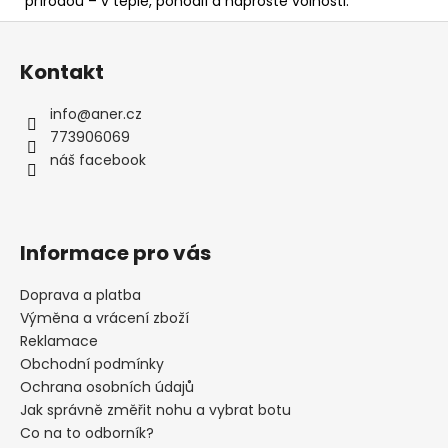
přírodou – v teple, pohodlí a naprosté volnosti.
Z
á
Kontakt
p
a
info
@
aner.cz
t
773906069
í
náš facebook
Informace pro vás
Doprava a platba
Výměna a vrácení zboží
Reklamace
Obchodní podmínky
Ochrana osobních údajů
Jak správně změřit nohu a vybrat botu
Co na to odborník?