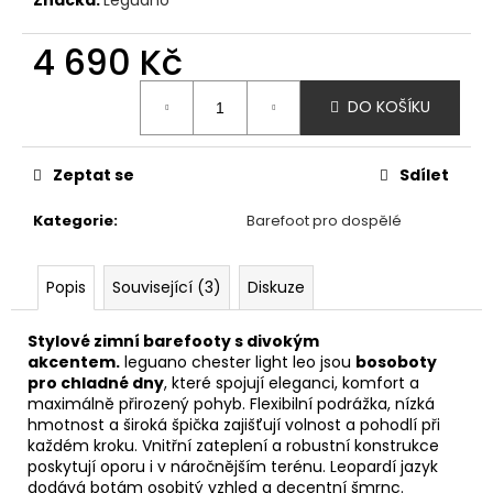
č
u
4 690 Kč
j
e
Měrná
m
DO KOŠÍKU
cena:
e
Zeptat se
Sdílet
AFFENZAHN
BAREFOOT
Kategorie
:
Barefoot pro dospělé
TENISKY
SNEAKER
COTTON
HAPPY
Popis
Související (3)
Diskuze
-
TOUCAN
-
Stylové zimní barefooty s divokým
FIALOVÁ
akcentem.
leguano chester light leo jsou
bosoboty
pro chladné dny
, které spojují eleganci, komfort a
1
maximálně přirozený pohyb. Flexibilní podrážka, nízká
690
hmotnost a široká špička zajišťují volnost a pohodlí při
Kč
každém kroku. Vnitřní zateplení a robustní konstrukce
poskytují oporu i v náročnějším terénu. Leopardí jazyk
dodává botám osobitý vzhled a decentní šmrnc.