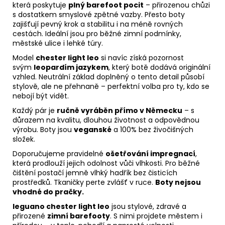
která poskytuje
plný barefoot pocit
– přirozenou chůzi
s dostatkem smyslové zpětné vazby. Přesto boty
zajišťují pevný krok a stabilitu i na méně rovných
cestách. Ideální jsou pro běžné zimní podmínky,
městské ulice i lehké túry.
Model
chester light leo
si navíc získá pozornost
svým
leopardím jazykem
, který botě dodává originální
vzhled. Neutrální základ doplněný o tento detail působí
stylově, ale ne přehnaně – perfektní volba pro ty, kdo se
nebojí být vidět.
Každý pár je
ručně vyráběn přímo v Německu
– s
důrazem na kvalitu, dlouhou životnost a odpovědnou
výrobu. Boty jsou
veganské
a 100% bez živočišných
složek.
Doporučujeme pravidelné
ošetřování impregnací
,
která prodlouží jejich odolnost vůči vlhkosti. Pro běžné
čištění postačí jemně vlhký hadřík bez čisticích
prostředků. Tkaničky perte zvlášť v ruce.
Boty nejsou
vhodné do pračky.
leguano chester light leo
jsou stylové, zdravé a
přirozené
zimní barefooty
. S nimi projdete městem i