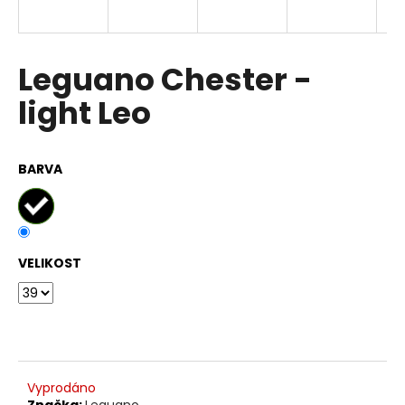
a
j
í
Leguano Chester -
t
light Leo
?
BARVA
HLEDAT
VELIKOST
D
o
p
o
r
u
Vyprodáno
Značka:
Leguano