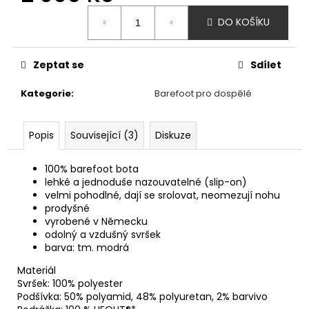
č
Měrná
u
DO KOŠÍKU
cena:
j
e
m
Zeptat se
Sdílet
e
Kategorie
:
Barefoot pro dospělé
AFFENZAHN
BAREFOOT
Popis
Související (3)
Diskuze
SANDÁLY
SANDAL
VEGAN
100% barefoot bota
BREEZE
lehké a jednoduše nazouvatelné (slip-on)
-
velmi pohodlné, dají se srolovat, neomezují nohu
CREATIVE
prodyšné
TOUCAN
vyrobené v Německu
1
odolný a vzdušný svršek
915
barva: tm. modrá
Kč
Materiál
Svršek: 100% polyester
Podšívka: 50% polyamid, 48% polyuretan, 2% barvivo