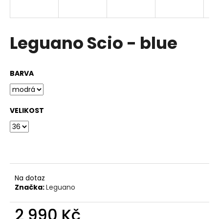
a
j
í
Leguano Scio - blue
t
?
BARVA
VELIKOST
HLEDAT
D
o
p
Na dotaz
Značka:
Leguano
o
r
2 990 Kč
u