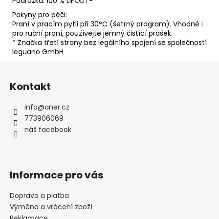
Podrážka: 100 % LIFOLIT®*
Pokyny pro péči:
Praní v pracím pytli při 30°C (šetrný program). Vhodné i
pro ruční praní, používejte jemný čistící prášek.
* Značka třetí strany bez legálního spojení se společností
leguano GmbH
Z
á
Kontakt
p
a
info
@
aner.cz
t
773906069
í
náš facebook
Informace pro vás
Doprava a platba
Výměna a vrácení zboží
Reklamace