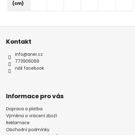
(cm)
Z
á
Kontakt
p
a
info
@
aner.cz
t
773906069
í
náš facebook
Informace pro vás
Doprava a platba
Výměna a vrácení zboží
Reklamace
Obchodní podmínky