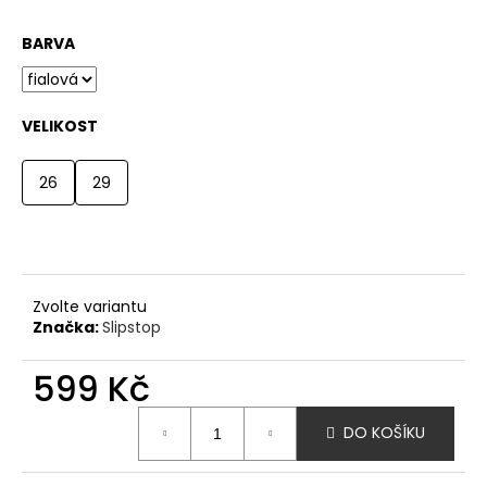
a
BARVA
j
í
t
VELIKOST
?
26
29
HLEDAT
Zvolte variantu
Značka:
Slipstop
D
o
599 Kč
p
Měrná
o
DO KOŠÍKU
cena:
r
u