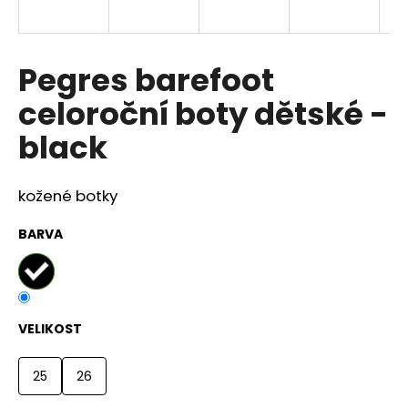
a
j
í
Pegres barefoot
t
celoroční boty dětské -
?
black
kožené botky
HLEDAT
BARVA
D
o
VELIKOST
p
o
r
25
26
u