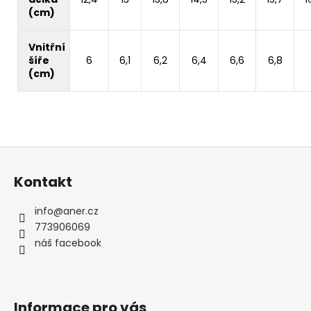
(cm)
Vnitřní
šíře
6
6,1
6,2
6,4
6,6
6,8
(cm)
Z
á
Kontakt
p
a
info
@
aner.cz
t
773906069
í
náš facebook
Informace pro vás