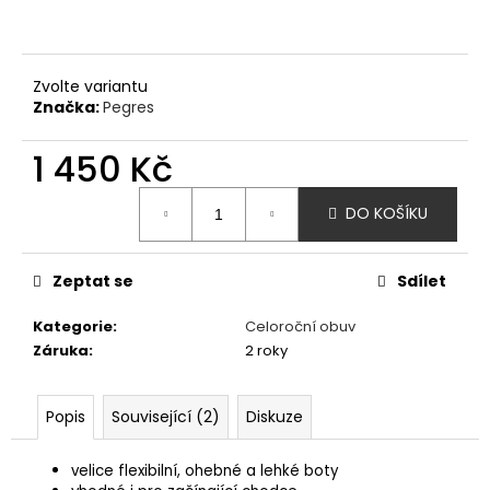
č
u
j
e
Zvolte variantu
m
Značka:
Pegres
e
1 450 Kč
XTI
Měrná
BAREFOOT
DO KOŠÍKU
cena:
TENISKY
JEANS
-
Zeptat se
Sdílet
MODRÁ
1
Kategorie
:
Celoroční obuv
350
Kč
Záruka
:
2 roky
Popis
Související (2)
Diskuze
velice flexibilní, ohebné a lehké boty