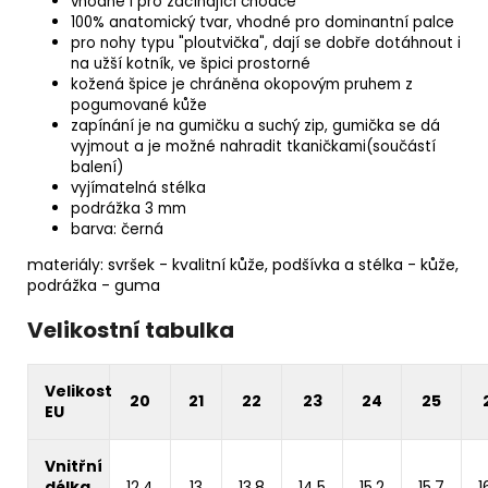
vhodné i pro začínající chodce
100% anatomický tvar, vhodné pro dominantní palce
pro nohy typu "ploutvička", dají se dobře dotáhnout i
na užší kotník, ve špici prostorné
kožená špice je chráněna okopovým pruhem z
pogumované kůže
zapínání je na gumičku a suchý zip, gumička se dá
vyjmout a je možné nahradit tkaničkami(součástí
balení)
vyjímatelná stélka
podrážka 3 mm
barva: černá
materiály: svršek - kvalitní kůže, podšívka a stélka - kůže,
podrážka - guma
Velikostní tabulka
Velikost
20
21
22
23
24
25
EU
Vnitřní
délka
12,4
13
13,8
14,5
15,2
15,7
1