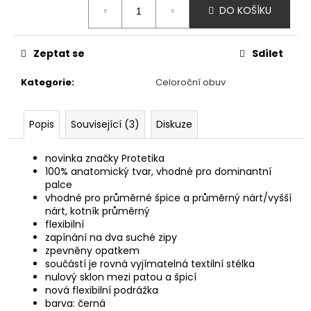
č
DO KOŠÍKU
cena:
u
j
e
Zeptat se
Sdílet
m
e
Kategorie
:
Celoroční obuv
AFFENZAHN
Popis
Související (3)
Diskuze
BAREFOOT
SANDÁLY
SANDAL
novinka značky Protetika
VEGAN
100% anatomický tvar, vhodné pro dominantní
BREEZE
palce
-
vhodné pro průměrné špice a průměrný nárt/vyšší
CREATIVE
nárt, kotník průměrný
TOUCAN
flexibilní
1
zapínání na dva suché zipy
915
zpevněny opatkem
Kč
součástí je rovná vyjímatelná textilní stélka
nulový sklon mezi patou a špicí
nová flexibilní podrážka
barva: černá