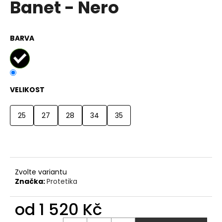
Banet - Nero
a
j
í
BARVA
t
?
VELIKOST
25
27
28
34
35
HLEDAT
D
o
Zvolte variantu
p
Značka:
Protetika
o
r
od
1 520 Kč
u
Měrná