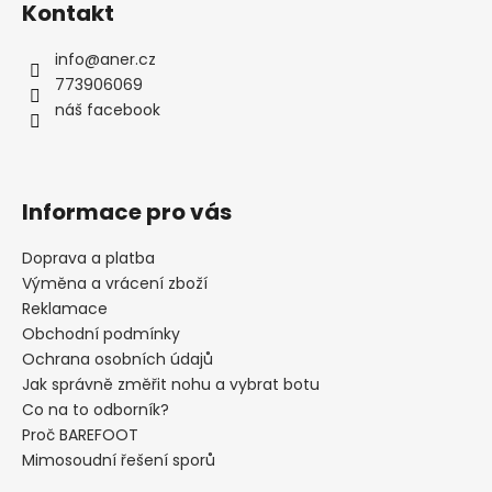
Kontakt
p
a
info
@
aner.cz
t
773906069
í
náš facebook
Informace pro vás
Doprava a platba
Výměna a vrácení zboží
Reklamace
Obchodní podmínky
Ochrana osobních údajů
Jak správně změřit nohu a vybrat botu
Co na to odborník?
Proč BAREFOOT
Mimosoudní řešení sporů