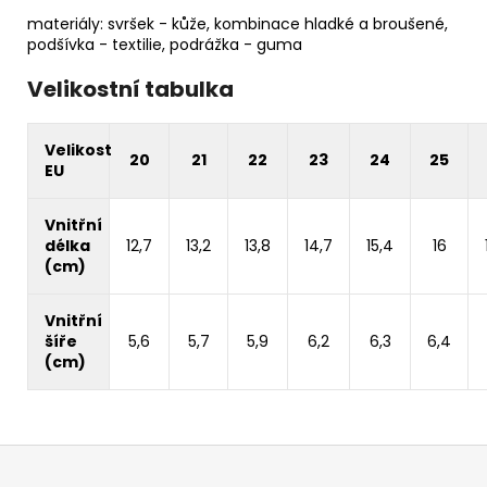
materiály: svršek - kůže, kombinace hladké a broušené,
podšívka - textilie, podrážka - guma
Velikostní tabulka
Velikost
20
21
22
23
24
25
EU
Vnitřní
délka
12,7
13,2
13,8
14,7
15,4
16
(cm)
Vnitřní
šíře
5,6
5,7
5,9
6,2
6,3
6,4
(cm)
Z
á