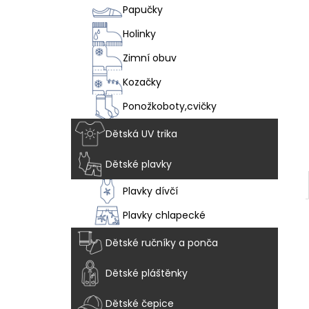
VEGAN BREEZE - CHAMELEON
l
Papučky
1 915 Kč
Holinky
Zimní obuv
Kozačky
Ponožkoboty,cvičky
Dětská UV trika
Dětské plavky
Plavky dívčí
Plavky chlapecké
Dětské ručníky a ponča
Dětské pláštěnky
Dětské čepice