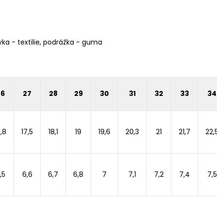
ka - textilie, podrážka - guma
26
27
28
29
30
31
32
33
34
6,8
17,5
18,1
19
19,6
20,3
21
21,7
22,
,5
6,6
6,7
6,8
7
7,1
7,2
7,4
7,5