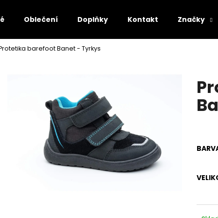
lé
Oblečení
Doplňky
Kontakt
Značky
Protetika barefoot Banet - Tyrkys
Co potřebujete najít?
Pr
HLEDAT
Ba
Doporučujeme
BARV
VELIK
AFFENZAHN BAREFOOT SANDÁLY SANDAL
AFFENZAHN BARE