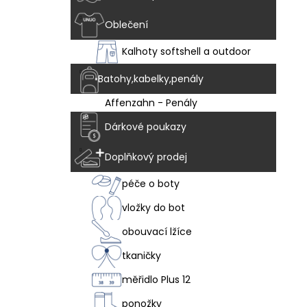
Oblečení
Kalhoty softshell a outdoor
Batohy,kabelky,penály
Affenzahn - Penály
Dárkové poukazy
Doplňkový prodej
péče o boty
vložky do bot
obouvací lžíce
tkaničky
měřidlo Plus 12
ponožky