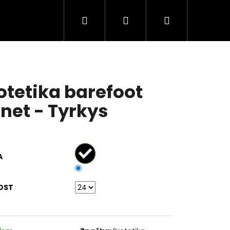
Hledat
Přihlášení
Nákupní
košík
otetika barefoot
net - Tyrkys
A
OST
FOOT TENISKY SNEAKER