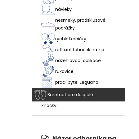
návleky
nesmeky, protiskluzové
podrážky
rychlotkaničky
reflexní taháček na zip
nažehlovací aplikace
rukavice
prací pytel Leguano
Barefoot pro dospělé
Značky
Názor odborníka na