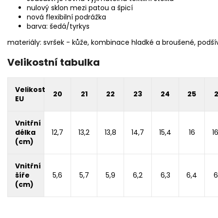
nulový sklon mezi patou a špicí
nová flexibilní podrážka
barva: šedá/tyrkys
materiály: svršek - kůže, kombinace hladké a broušené, podšív
Velikostní tabulka
Velikost
20
21
22
23
24
25
EU
Vnitřní
délka
12,7
13,2
13,8
14,7
15,4
16
1
(cm)
Vnitřní
šíře
5,6
5,7
5,9
6,2
6,3
6,4
6
(cm)