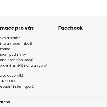
rmace pro vás
Facebook
ava a platba
na a vrácení zboží
amace
odní podmínky
ana osobních údajů
správně změřit nohu a vybrat
a to odborník?
 BAREFOOT
soudní řešení sporů
razena.