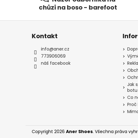
chůzi na boso - barefoot
Z
á
Kontakt
Info
p
a
info
@
aner.cz
Dopr
t
773906069
Výmě
í
náš facebook
Rekl
Obch
Ochr
Jak 
botu
Co n
Proč
Mimo
Copyright 2026
Aner Shoes
. Všechna práva vyh