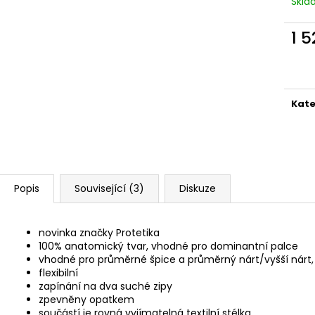
Skl
VEGAN BREEZE - CREATIVE TOUCAN
COTTON HAPPY 
1 915 Kč
1 690 Kč
1 
Měr
cena
Kate
Popis
Související (3)
Diskuze
novinka značky Protetika
100% anatomický tvar, vhodné pro dominantní palce
vhodné pro průměrné špice a průměrný nárt/vyšší nárt,
flexibilní
zapínání na dva suché zipy
zpevněny opatkem
součástí je rovná vyjímatelná textilní stélka