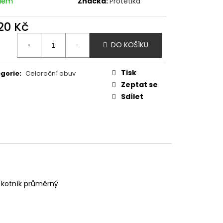
adem
Značka:
Protetika
- SHARK
520 Kč
ná
DO KOŠÍKU
:
Tisk
gorie
:
Celoroční obuv
Zeptat se
Sdílet
 kotník průměrný