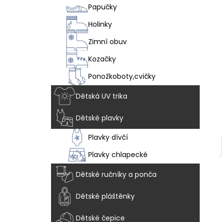
VEGAN BREEZE - CHAMELEON
l
Papučky
1 915 Kč
Holinky
Zimní obuv
Kozačky
Ponožkoboty,cvičky
Dětská UV trika
Dětské plavky
Plavky dívčí
Plavky chlapecké
Dětské ručníky a ponča
Dětské pláštěnky
Dětské čepice