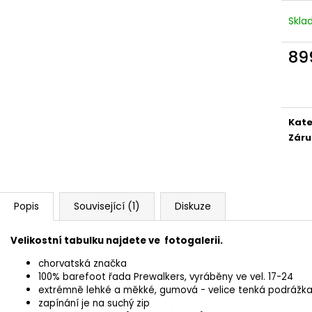
VEGAN BREEZE - CREATIVE TOUCAN
COTTON HAPPY 
1 915 Kč
1 690 Kč
Skl
89
Měr
cena
Kate
Záru
Popis
Související (1)
Diskuze
Velikostní tabulku najdete ve fotogalerii.
chorvatská značka
100% barefoot řada Prewalkers, vyráběny ve vel. 17-24
extrémně lehké a měkké, gumová - velice tenká podrážk
zapínání je na suchý zip