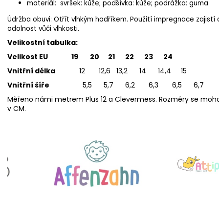
materiál: svršek: kůže; podšívka: kůže; podrážka: guma
Údržba obuvi: Otřít vlhkým hadříkem. Použití impregnace zajistí 
odolnost vůči vlhkosti.
Velikostní tabulka:
Velikost EU 19 20 21 22 23 24
Vnitřní délka
12 12,6 13,2 14 14,4 15
Vnitřní šíře
5,5 5,7 6,2 6,3 6,5 6,7
Měřeno námi metrem Plus 12 a Clevermess. Rozměry se mohou i
v CM.