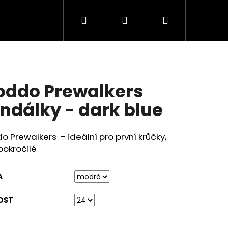
Hledat
Přihlášení
Nákupní
košík
oddo Prewalkers
ndálky - dark blue
o Prewalkers - ideální pro první krůčky,
 pokročilé
A
OST
FOOT TENISKY SNEAKER