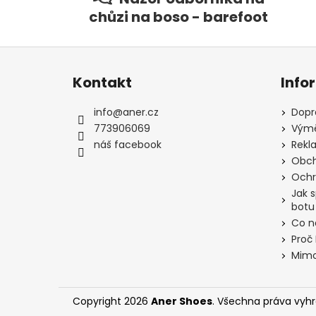
chůzi na boso - barefoot
Z
á
Kontakt
Info
p
a
info
@
aner.cz
Dopr
t
773906069
Výmě
í
náš facebook
Rekl
Obch
Ochr
Jak 
botu
Co n
Proč
Mimo
Copyright 2026
Aner Shoes
. Všechna práva vyh