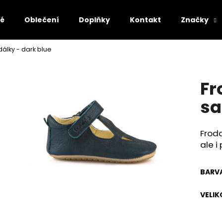
lé
Oblečení
Doplňky
Kontakt
Značky
álky - dark blue
Co potřebujete najít?
Fr
HLEDAT
sa
Frodd
Doporučujeme
ale i
BARV
VELIK
AFFENZAHN BAREFOOT SANDÁLY SANDAL
AFFENZAHN BARE