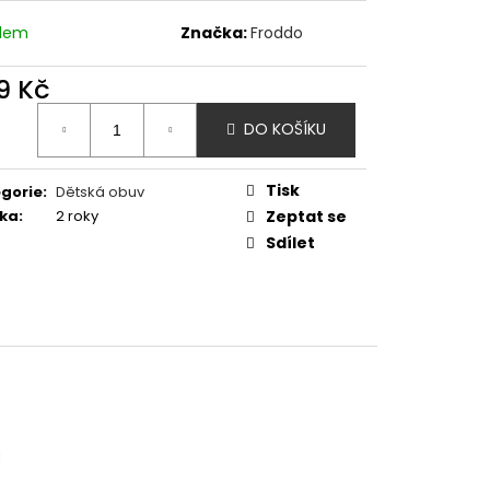
- SHARK
adem
Značka:
Froddo
9 Kč
ná
DO KOŠÍKU
:
Tisk
gorie
:
Dětská obuv
ka
:
2 roky
Zeptat se
Sdílet
a