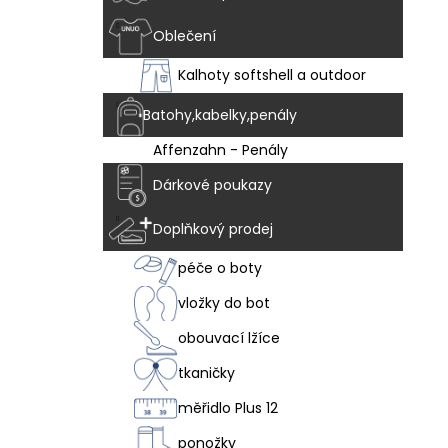
Oblečení
Kalhoty softshell a outdoor
Batohy,kabelky,penály
Affenzahn - Penály
Dárkové poukazy
Doplňkový prodej
péče o boty
vložky do bot
obouvací lžíce
tkaničky
měřidlo Plus 12
ponožky