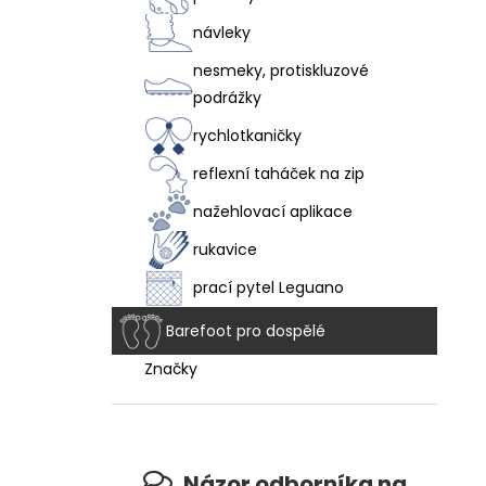
návleky
nesmeky, protiskluzové
podrážky
rychlotkaničky
reflexní taháček na zip
nažehlovací aplikace
rukavice
prací pytel Leguano
Barefoot pro dospělé
Značky
Názor odborníka na