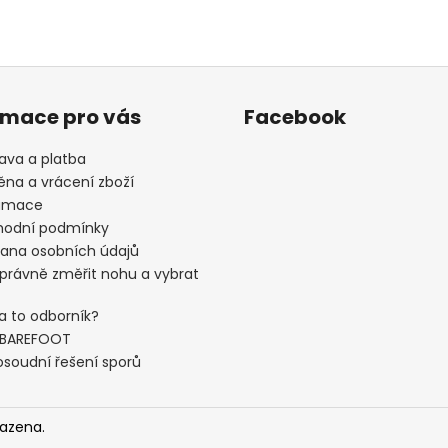
rmace pro vás
Facebook
ava a platba
na a vrácení zboží
amace
odní podmínky
ana osobních údajů
správně změřit nohu a vybrat
a to odborník?
 BAREFOOT
soudní řešení sporů
razena.