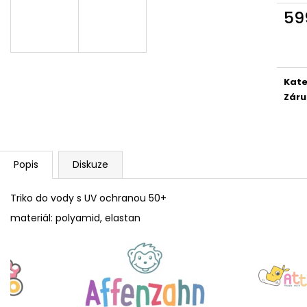
VEGAN BREEZE - CREATIVE TOUCAN
COTTON HAPPY 
59
1 915 Kč
1 690 Kč
Měr
cena
Kate
Záru
Popis
Diskuze
Triko do vody s UV ochranou 50+
materiál: polyamid, elastan