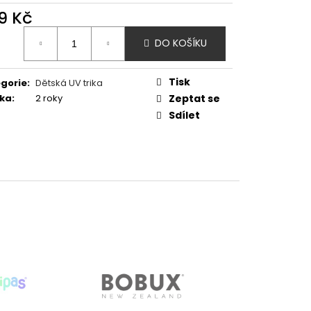
- SHARK
9 Kč
ná
DO KOŠÍKU
:
Tisk
gorie
:
Dětská UV trika
ka
:
2 roky
Zeptat se
Sdílet