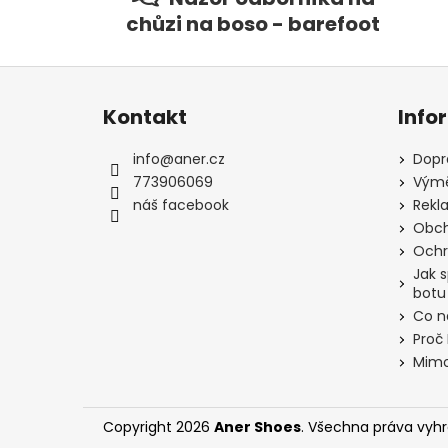
chůzi na boso - barefoot
Z
á
Kontakt
Info
p
a
info
@
aner.cz
Dopr
t
773906069
Výmě
í
náš facebook
Rekl
Obch
Ochr
Jak 
botu
Co n
Proč
Mimo
Copyright 2026
Aner Shoes
. Všechna práva vyh