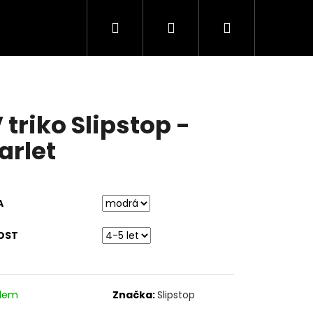
Hledat
Přihlášení
Nákupní
košík
 triko Slipstop -
arlet
A
OST
adem
Značka:
Slipstop
FOOT TENISKY SNEAKER