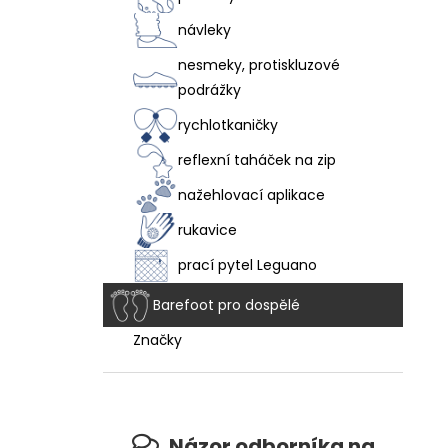
návleky
nesmeky, protiskluzové
podrážky
rychlotkaničky
reflexní taháček na zip
nažehlovací aplikace
rukavice
prací pytel Leguano
Barefoot pro dospělé
Značky
Názor odborníka na