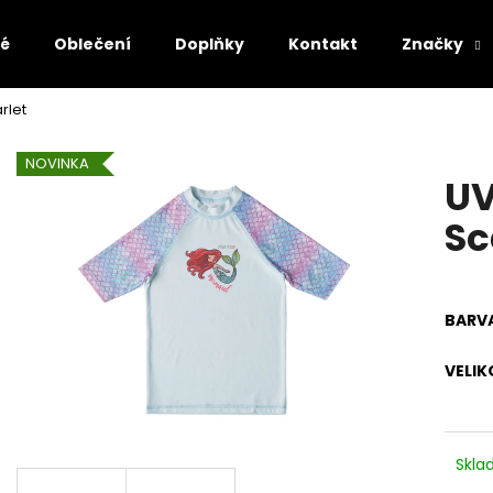
lé
Oblečení
Doplňky
Kontakt
Značky
arlet
Co potřebujete najít?
NOVINKA
UV
HLEDAT
Sc
Doporučujeme
BARV
VELIK
Skl
AFFENZAHN BAREFOOT SANDÁLY SANDAL
AFFENZAHN BARE