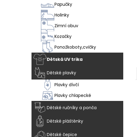
VEGAN BREEZE - CHAMELEON
l
Papučky
1 915 Kč
Holinky
Zimní obuv
Kozačky
Ponožkoboty,cvičky
Dětská UV trika
Dětské plavky
Plavky dívčí
Plavky chlapecké
Dětské ručníky a ponča
Dětské pláštěnky
Dětské čepice