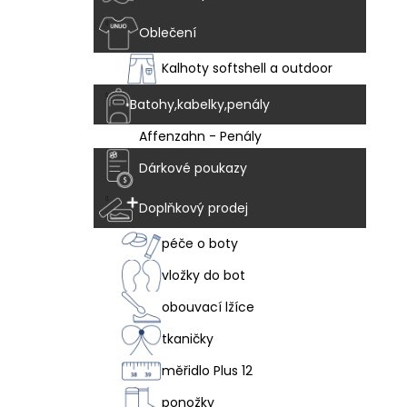
Oblečení
Kalhoty softshell a outdoor
Batohy,kabelky,penály
Affenzahn - Penály
Dárkové poukazy
Doplňkový prodej
péče o boty
vložky do bot
obouvací lžíce
tkaničky
měřidlo Plus 12
ponožky