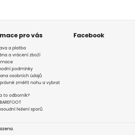
rmace pro vás
Facebook
ava a platba
na a vrácení zboží
amace
odní podmínky
ana osobních údajů
správně změřit nohu a vybrat
a to odborník?
 BAREFOOT
soudní řešení sporů
razena.