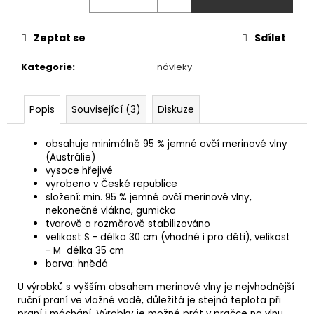
č
u
j
Zeptat se
Sdílet
e
m
Kategorie
:
návleky
e
Popis
Související (3)
Diskuze
AFFENZAHN
BAREFOOT
obsahuje minimálně 95 % jemné ovčí merinové vlny
TENISKY
SNEAKER
(Austrálie)
COTTON
vysoce hřejivé
HAPPY
vyrobeno v České republice
-
složení: min. 95 % jemné ovčí merinové vlny,
SHARK
nekonečné vlákno, gumička
1
tvarově a rozměrově stabilizováno
690
velikost S - délka 30 cm (vhodné i pro děti), velikost
Kč
- M délka 35 cm
barva: hnědá
U výrobků s vyšším obsahem merinové vlny je nejvhodnější
ruční praní ve vlažné vodě, důležitá je stejná teplota při
praní i máchání. Výrobky je možné prát v pračce na vlnu,