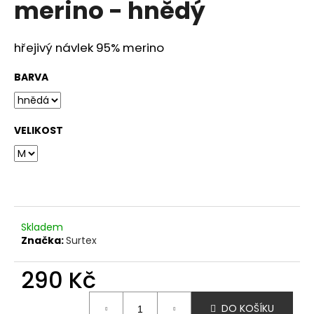
merino - hnědý
a
j
hřejivý návlek 95% merino
í
t
BARVA
?
VELIKOST
HLEDAT
D
Skladem
o
Značka:
Surtex
p
o
290 Kč
r
Měrná
u
DO KOŠÍKU
cena: