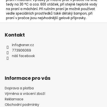
tedy na 30 °C a cca. 600 otáček, při stejné teplotě vody
na praní a máchání. Při ručním praní je možné používat
vedle speciálních prostředků také dětský šampon, při
praní v pračce jsou nejvhodnější gelové přípravky.
Z
á
Kontakt
p
a
info
@
aner.cz
t
773906069
í
náš facebook
Informace pro vás
Doprava a platba
Výměna a vrácení zboží
Reklamace
Obchodní podmínky