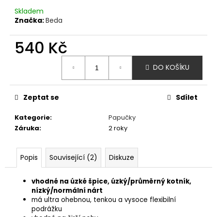
č
Skladem
u
Značka:
Beda
j
e
540 Kč
m
e
Měrná
DO KOŠÍKU
cena:
XTI
BAREFOOT
Zeptat se
Sdílet
TENISKY
JEANS
-
Kategorie
:
Papučky
MODRÁ
Záruka
:
2 roky
1
350
Kč
Popis
Související (2)
Diskuze
vhodné na úzké špice, úzký/průměrný kotník,
nízký/normální nárt
má ultra ohebnou, tenkou a vysoce flexibilní
podrážku