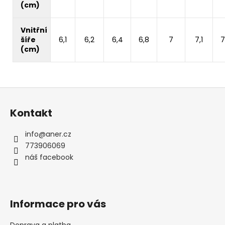
(cm)
Vnitřní
šíře
6,1
6,2
6,4
6,8
7
7,1
7
(cm)
Z
á
Kontakt
p
a
info
@
aner.cz
t
773906069
í
náš facebook
Informace pro vás
Doprava a platba