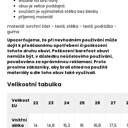
vhodné na širší nohy
obuv je velice poddajná
součástí je vyjímatelná stélka bez klenby
příjemný materiál
materiál: svrchní část - textil, stélka - textil, podrážka -
guma
Upozorňujeme, že při nevhodném používání může
dojít k předčasnému opotřebení či poškození
tohoto druhu obuvi. Poškození barefoot obuvi
nemůže být, v důsledku neúčelového používání,
považováno za oprávněnou reklamaci. Proto
prosíme zákazníky, aby brali ohled na použité
materiály a dle toho obuv také využívali.
Velikostní tabulka
Velikost
22
23
24
25
26
27
EU
Vnitřní
délka
14
14,8
15,3
16
16,8
17,5