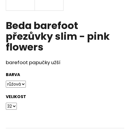
a
j
í
Beda barefoot
t
přezůvky slim - pink
?
flowers
barefoot papučky užší
HLEDAT
BARVA
D
VELIKOST
o
p
o
r
u