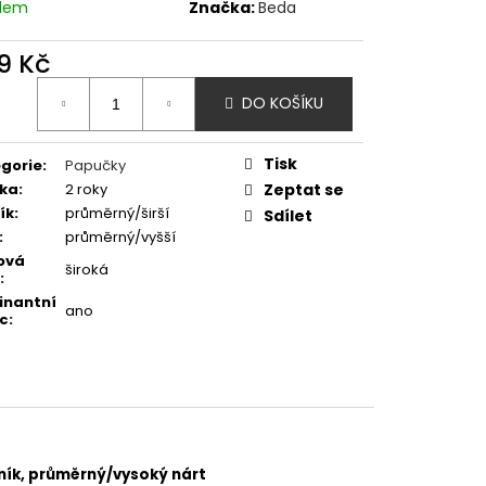
- SHARK
adem
Značka:
Beda
9 Kč
ná
DO KOŠÍKU
:
Tisk
gorie
:
Papučky
ka
:
2 roky
Zeptat se
ík
:
průměrný/širší
Sdílet
:
průměrný/vyšší
ová
široká
:
inantní
ano
c
:
ník, průměrný/vysoký nárt