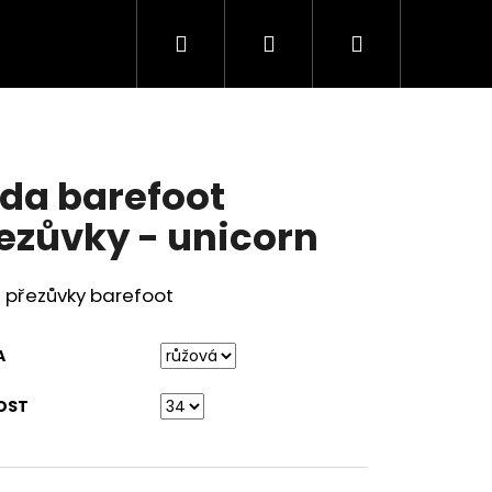
Hledat
Přihlášení
Nákupní
košík
da barefoot
ezůvky - unicorn
 přezůvky barefoot
A
OST
FOOT TENISKY SNEAKER