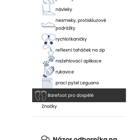
návleky
nesmeky, protiskluzové
podrážky
rychlotkaničky
reflexní taháček na zip
nažehlovací aplikace
rukavice
prací pytel Leguano
Barefoot pro dospělé
Značky
Názor odborníka na