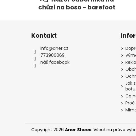
chůzi na boso - barefoot
Z
á
Kontakt
Info
p
a
info
@
aner.cz
Dopr
t
773906069
Výmě
í
náš facebook
Rekl
Obch
Ochr
Jak 
botu
Co n
Proč
Mimo
Copyright 2026
Aner Shoes
. Všechna práva vyh