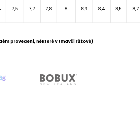
4
7,5
7,7
7,8
8
8,3
8,4
8,5
8,7
ětlém provedení, některé v tmavší růžové)