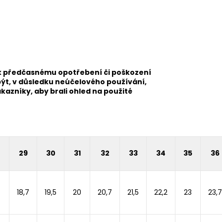
k předčasnému opotřebení či poškození
ýt, v důsledku neúčelového používání,
azníky, aby brali ohled na použité
8
29
30
31
32
33
34
35
36
18,7
19,5
20
20,7
21,5
22,2
23
23,7