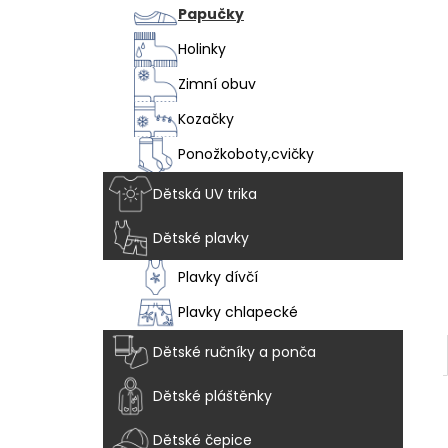
VEGAN BREEZE - CHAMELEON
l
Papučky
1 915 Kč
Holinky
Zimní obuv
Kozačky
Ponožkoboty,cvičky
Dětská UV trika
Dětské plavky
Plavky dívčí
Plavky chlapecké
Dětské ručníky a ponča
Dětské pláštěnky
Dětské čepice