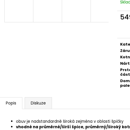
VEGAN BREEZE - CREATIVE TOUCAN
COTTON HAPPY 
Skl
1 915 Kč
1 690 Kč
54
Měr
cena
Kate
Záru
Kotn
Nárt
Prst
část
Dom
pale
Popis
Diskuze
obuv je nadstandardně široká zejména v oblasti špičky
vhodné na průměrné/širší špice, průměrný/široký kot