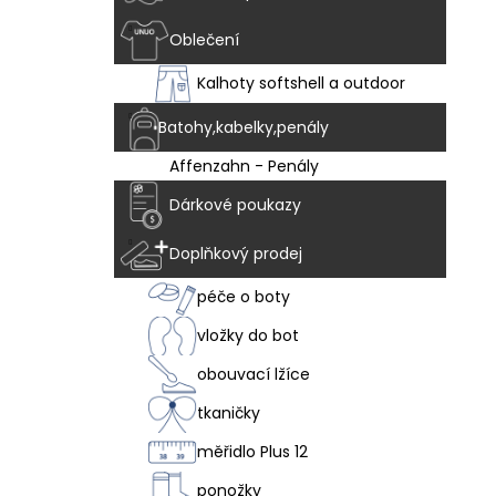
Oblečení
Kalhoty softshell a outdoor
Batohy,kabelky,penály
Affenzahn - Penály
Dárkové poukazy
Doplňkový prodej
péče o boty
vložky do bot
obouvací lžíce
tkaničky
měřidlo Plus 12
ponožky