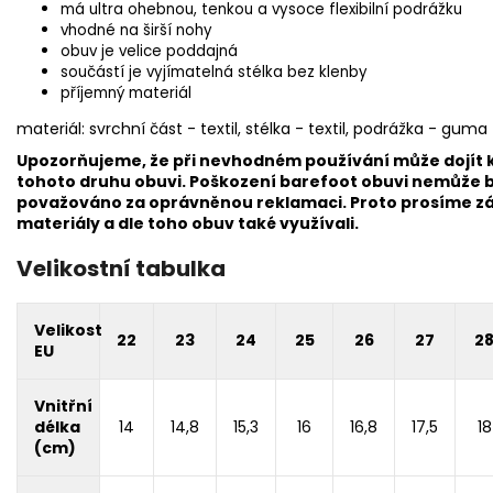
má ultra ohebnou, tenkou a vysoce flexibilní podrážku
vhodné na širší nohy
obuv je velice poddajná
součástí je vyjímatelná stélka bez klenby
příjemný materiál
materiál: svrchní část - textil, stélka - textil, podrážka - guma
Upozorňujeme, že při nevhodném používání může dojít 
tohoto druhu obuvi. Poškození barefoot obuvi nemůže b
považováno za oprávněnou reklamaci. Proto prosíme zák
materiály a dle toho obuv také využívali.
Velikostní tabulka
Velikost
22
23
24
25
26
27
2
EU
Vnitřní
délka
14
14,8
15,3
16
16,8
17,5
18
(cm)