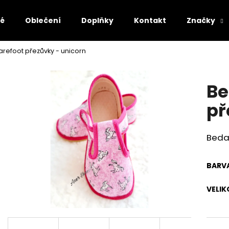
lé
Oblečení
Doplňky
Kontakt
Značky
refoot přezůvky - unicorn
Co potřebujete najít?
Be
HLEDAT
př
Beda
Doporučujeme
BARV
VELIK
AFFENZAHN BAREFOOT SANDÁLY SANDAL
AFFENZAHN BARE