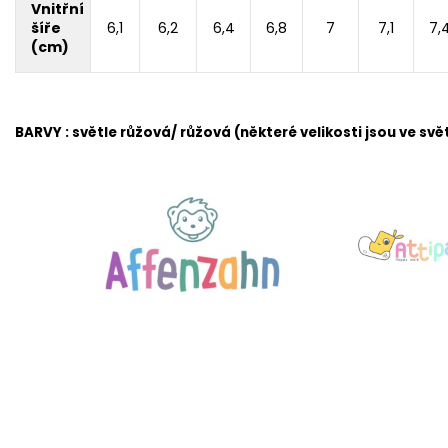
Vnitřní
šíře
6,1
6,2
6,4
6,8
7
7,1
7,
(cm)
BARVY : světle růžová/ růžová (některé velikosti jsou ve sv