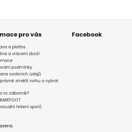
rmace pro vás
Facebook
ava a platba
na a vrácení zboží
amace
odní podmínky
ana osobních údajů
správně změřit nohu a vybrat
a to odborník?
 BAREFOOT
soudní řešení sporů
razena.