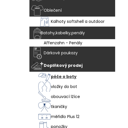
Oblečení
Kalhoty softshell a outdoor
Batohy,kabelky,penály
Affenzahn - Penály
Dárkové poukazy
Doplňkový prodej
péče o boty
vložky do bot
obouvací lžíce
tkaničky
měřidlo Plus 12
ponožky