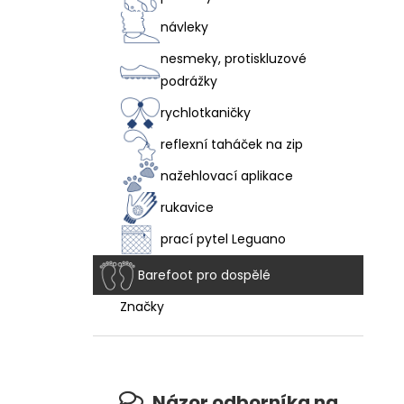
návleky
nesmeky, protiskluzové
podrážky
rychlotkaničky
reflexní taháček na zip
nažehlovací aplikace
rukavice
prací pytel Leguano
Barefoot pro dospělé
Značky
Názor odborníka na