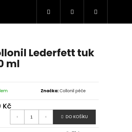
Hledat
Přihlášení
Nákupní
košík
llonil Lederfett tuk
0 ml
adem
Značka:
Collonil péče
9 Kč
ná
DO KOŠÍKU
:
FOOT TENISKY SNEAKER