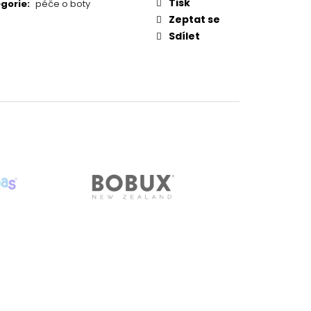
- SHARK
Tisk
gorie
:
péče o boty
Zeptat se
Sdílet