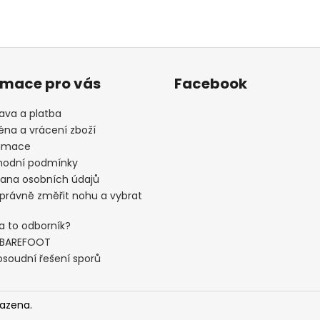
rmace pro vás
Facebook
ava a platba
na a vrácení zboží
amace
odní podmínky
ana osobních údajů
správně změřit nohu a vybrat
a to odborník?
 BAREFOOT
soudní řešení sporů
razena.