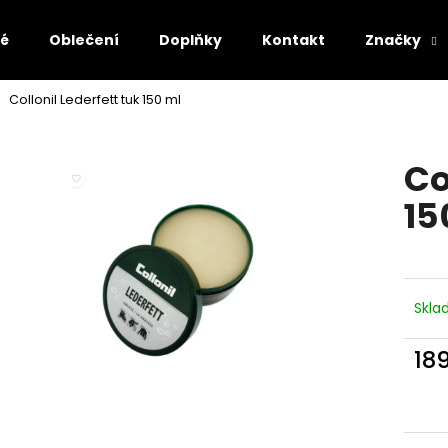
lé
Oblečení
Doplňky
Kontakt
Značky
Collonil Lederfett tuk 150 ml
Co potřebujete najít?
Co
HLEDAT
15
Doporučujeme
Skl
18
Měr
cena
AFFENZAHN BAREFOOT SANDÁLY SANDAL
AFFENZAHN BARE