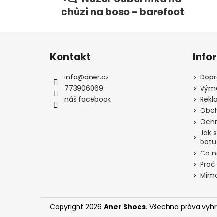
chůzi na boso - barefoot
Z
á
Kontakt
Info
p
a
info
@
aner.cz
Dopr
t
773906069
Výmě
í
náš facebook
Rekl
Obch
Ochr
Jak 
botu
Co n
Proč
Mimo
Copyright 2026
Aner Shoes
. Všechna práva vyh