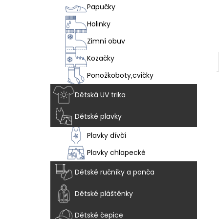
VEGAN BREEZE - CHAMELEON
l
Papučky
1 915 Kč
Holinky
Zimní obuv
Kozačky
Ponožkoboty,cvičky
Dětská UV trika
Dětské plavky
Plavky dívčí
Plavky chlapecké
Dětské ručníky a ponča
Dětské pláštěnky
Dětské čepice