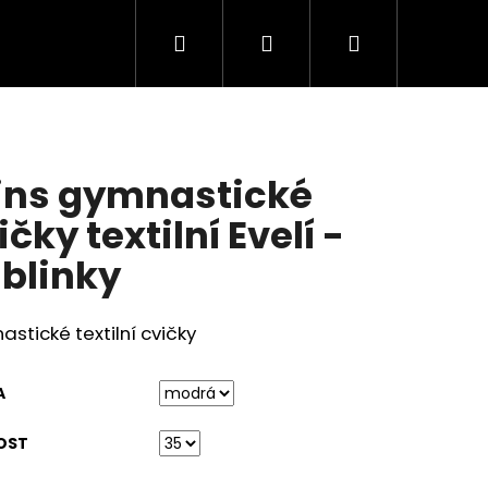
Hledat
Přihlášení
Nákupní
košík
ns gymnastické
ičky textilní Evelí -
blinky
stické textilní cvičky
A
OST
FOOT TENISKY SNEAKER