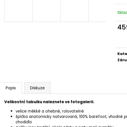
VEGAN BREEZE - CREATIVE TOUCAN
COTTON HAPPY 
1 915 Kč
1 690 Kč
Skl
45
Měr
cena
Kate
Záru
Popis
Diskuze
Velikostní tabulku naleznete ve fotogalerii.
velice měkké a ohebné, rolovatelné
špička anatomicky natvarovaná, 100% barefoot, vhodné p
chodidlo