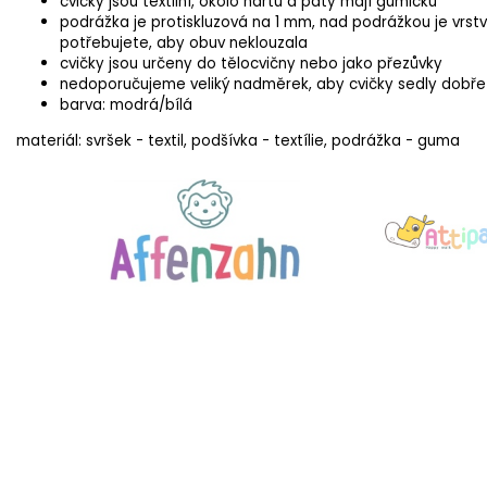
cvičky jsou textilní, okolo nártu a paty mají gumičku
podrážka je protiskluzová na 1 mm, nad podrážkou je vrs
potřebujete, aby obuv neklouzala
cvičky jsou určeny do tělocvičny nebo jako přezůvky
nedoporučujeme veliký nadměrek, aby cvičky sedly dobře
barva: modrá/bílá
materiál: svršek - textil, podšívka - textílie, podrážka - guma