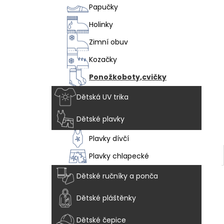
VEGAN BREEZE - CHAMELEON
l
Papučky
1 915 Kč
Holinky
Zimní obuv
Kozačky
Ponožkoboty,cvičky
Dětská UV trika
Dětské plavky
Plavky dívčí
Plavky chlapecké
Dětské ručníky a ponča
Dětské pláštěnky
Dětské čepice