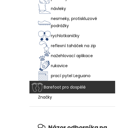
návleky
nesmeky, protiskluzové
podrážky
rychlotkaničky
reflexní taháček na zip
nažehlovací aplikace
rukavice
prací pytel Leguano
Barefoot pro dospělé
Značky
Názor odborníka na