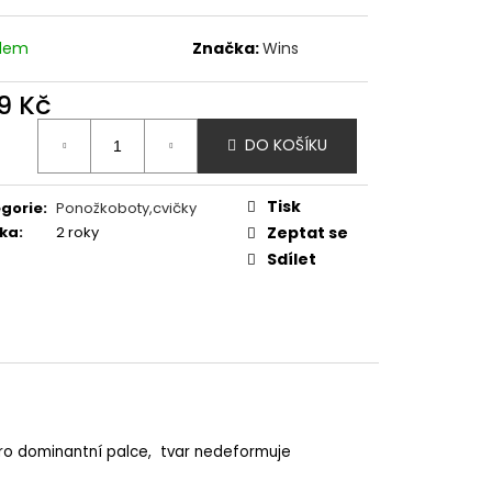
- SHARK
adem
Značka:
Wins
9 Kč
ná
DO KOŠÍKU
:
Tisk
gorie
:
Ponožkoboty,cvičky
ka
:
2 roky
Zeptat se
Sdílet
ro dominantní palce, tvar nedeformuje