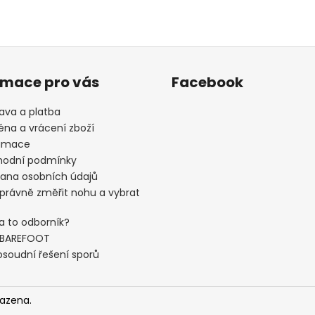
rmace pro vás
Facebook
ava a platba
na a vrácení zboží
amace
odní podmínky
ana osobních údajů
správně změřit nohu a vybrat
a to odborník?
 BAREFOOT
soudní řešení sporů
razena.