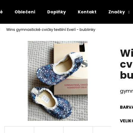
lé
Oblečení
Doplňky
Kontakt
Značky
Wins gymnastické cvičky textilní Evelí - bublinky
Co potřebujete najít?
Wi
HLEDAT
cv
bu
Doporučujeme
gymna
BARV
VELIK
AFFENZAHN BAREFOOT SANDÁLY SANDAL
AFFENZAHN BARE