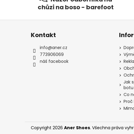
chůzi na boso - barefoot
Z
á
Kontakt
Info
p
a
info
@
aner.cz
Dopr
t
773906069
Výmě
í
náš facebook
Rekl
Obch
Ochr
Jak 
botu
Co n
Proč
Mimo
Copyright 2026
Aner Shoes
. Všechna práva vyh