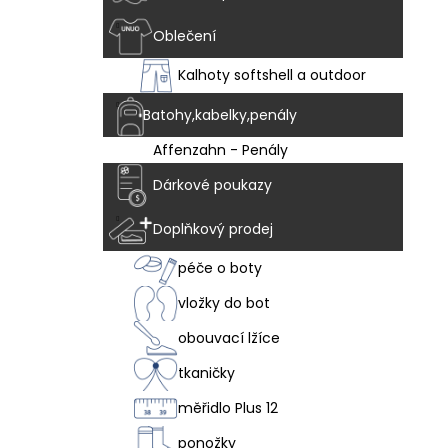
Oblečení
Kalhoty softshell a outdoor
Batohy,kabelky,penály
Affenzahn - Penály
Dárkové poukazy
Doplňkový prodej
péče o boty
vložky do bot
obouvací lžíce
tkaničky
měřidlo Plus 12
ponožky