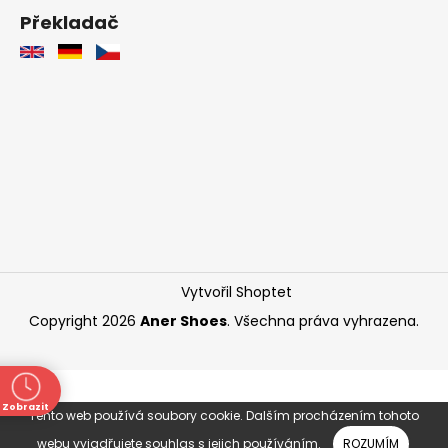
Překladač
Vytvořil Shoptet
Copyright 2026
Aner Shoes
. Všechna práva vyhrazena.
Zobrazit
Tento web používá soubory cookie. Dalším procházením tohoto
ně
webu vyjadřujete souhlas s jejich používáním.
ROZUMÍM