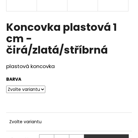
a
j
í
Koncovka plastová 1
t
cm -
?
čirá/zlatá/stříbrná
plastová koncovka
HLEDAT
BARVA
D
o
p
o
Zvolte variantu
r
u