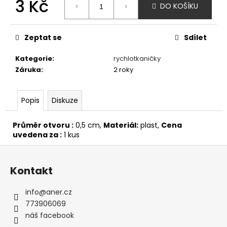
3 Kč
č
DO KOŠÍKU
u
Měrná
j
cena:
e
Zeptat se
Sdílet
m
e
Kategorie
:
rychlotkaničky
Záruka
:
2 roky
AFFENZAHN
BAREFOOT
Popis
Diskuze
TENISKY
SNEAKER
COTTON
Průměr otvoru :
0,5 cm,
Materiál:
plast,
Cena
HAPPY
uvedena za :
1 kus
-
SHARK
Z
á
1
Kontakt
690
p
Kč
a
info
@
aner.cz
t
773906069
í
náš facebook