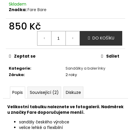
č
Skladem
u
Značka:
Fare Bare
j
e
850 Kč
m
e
Měrná
DO KOŠÍKU
cena:
AFFENZAHN
BAREFOOT
Zeptat se
Sdílet
TENISKY
SNEAKER
Kategorie
:
Sandálky a balerínky
COTTON
Záruka
:
2 roky
HAPPY
-
TOUCAN
-
Popis
Související (2)
Diskuze
FIALOVÁ
1
Velikostní tabulku naleznete ve fotogalerii. Nadměrek
690
u značky Fare doporučujeme menší.
Kč
sandály českého výrobce
velice lehké a flexibilní