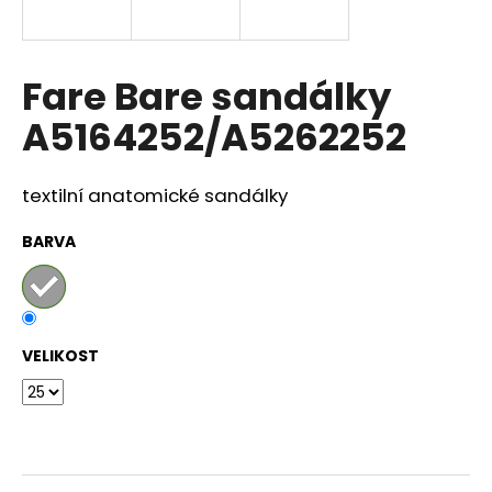
a
j
í
Fare Bare sandálky
t
A5164252/A5262252
?
textilní anatomické sandálky
BARVA
HLEDAT
D
VELIKOST
o
p
o
r
u