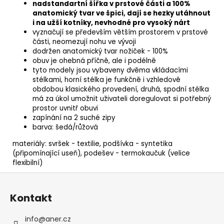
nadstandartní šířka v prstové části a 100%
anatomický tvar ve špici, dají se hezky utáhnout
i na užší kotníky, nevhodné pro vysoký nárt
vyznačují se především větším prostorem v prstové
části, neomezují nohu ve vývoji
dodržen anatomický tvar nožiček - 100%
obuv je ohebná příčně, ale i podélně
tyto modely jsou vybaveny dvěma vkládacími
stélkami, horní stélka je funkčně i vzhledově
obdobou klasického provedení, druhá, spodní stélka
má za úkol umožnit uživateli doregulovat si potřebný
prostor uvnitř obuvi
zapínání na 2 suché zipy
barva: šedá/růžová
materiály: svršek - textilie, podšívka - syntetika
(připomínající useň), podešev - termokaučuk (velice
flexibilní)
Z
á
Kontakt
p
a
info
@
aner.cz