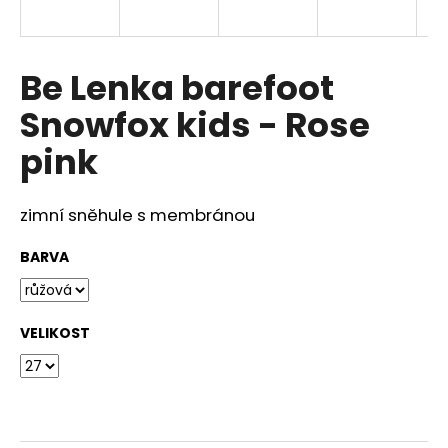
a
j
í
Be Lenka barefoot
t
Snowfox kids - Rose
?
pink
zimní sněhule s membránou
HLEDAT
BARVA
D
VELIKOST
o
p
o
r
u