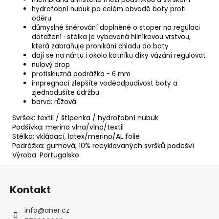
hydrofobní nubuk po celém obvodě boty proti
oděru
důmyslné šněrování doplněné o stoper na regulaci
dotažení · stélka je vybavená hliníkovou vrstvou,
která zabraňuje pronikání chladu do boty
dají se na nártu i okolo kotníku díky vázání regulovat
nulový drop
protiskluzná podrážka - 6 mm
impregnací zlepšíte voděodpudivost boty a
zjednodušíte údržbu
barva: růžová
Svršek: textil / štípenka / hydrofobní nubuk
Podšívka: merino vlna/vlna/textil
Stélka: vkládací, latex/merino/AL folie
Podrážka: gumová, 10% recyklovaných svršků podešví
Výroba: Portugalsko
Z
á
Kontakt
p
a
info
@
aner.cz