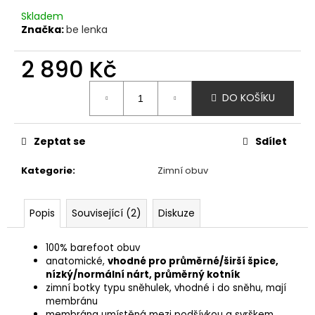
č
Skladem
u
Značka:
be lenka
j
e
2 890 Kč
m
e
Měrná
DO KOŠÍKU
cena:
AFFENZAHN
BAREFOOT
Zeptat se
Sdílet
SANDÁLY
SANDAL
VEGAN
Kategorie
:
Zimní obuv
BREEZE
-
CREATIVE
Popis
Související (2)
Diskuze
TOUCAN
1
915
100% barefoot obuv
Kč
anatomické,
vhodné pro průměrné/širší špice,
nízký/normální nárt, průměrný kotník
zimní botky typu sněhulek, vhodné i do sněhu, mají
membránu
membrána umístěná mezi podšívkou a svrškem