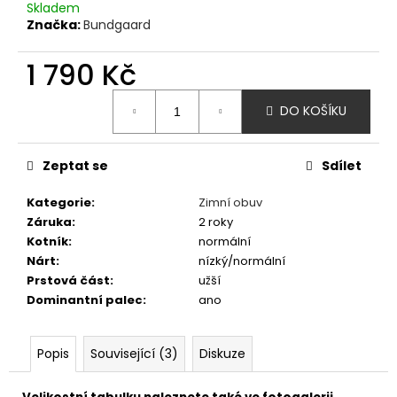
č
Skladem
u
Značka:
Bundgaard
j
e
1 790 Kč
m
Měrná
e
DO KOŠÍKU
cena:
AFFENZAHN
Zeptat se
Sdílet
BAREFOOT
TENISKY
SNEAKER
Kategorie
:
Zimní obuv
COTTON
Záruka
:
2 roky
HAPPY
Kotník
:
normální
-
TOUCAN
Nárt
:
nízký/normální
-
Prstová část
:
užší
FIALOVÁ
Dominantní palec
:
ano
1
690
Kč
Popis
Související (3)
Diskuze