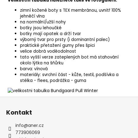
Velikostní tabulku naleznete také ve fotogalerii.
zimní kožené boty s TEX membránou, uvnitř 100%
jehněčí vlna
na normální/užší nohy
botky jsou lehoučké
botky mají opatek a drží tvar
výborný tvar pro prsty (i dominantní palec)
praktické přetažení gumy přes špici
velice dobrá voděodolnost
tato vyšší verze zateplených bot má stahování
okolo lýtka na šňůrku
barva: vínová
materiály: svrchní část - kůže, textil, podšívka a
stélka - flees, podrážka - guma
Z
á
Kontakt
p
a
info
@
aner.cz
t
773906069