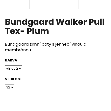
a
j
í
Bundgaard Walker Pull
t
Tex- Plum
?
Bundgaard zimní boty s jehněčí vlnou a
membránou.
HLEDAT
BARVA
D
VELIKOST
o
p
o
r
u