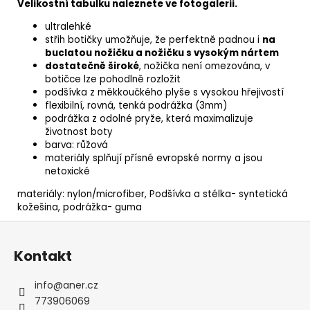
Velikostní tabulku naleznete ve fotogalerii.
ultralehké
střih botičky umožňuje, že perfektně padnou i
na
buclatou nožičku a nožičku s vysokým nártem
dostatečně široké
, nožička není omezována, v
botičce lze pohodlně rozložit
podšívka z měkkoučkého plyše s vysokou hřejivostí
flexibilní, rovná, tenká podrážka (3mm)
podrážka z odolné pryže, která maximalizuje
životnost boty
barva: růžová
materiály splňují přísné evropské normy a jsou
netoxické
materiály: nylon/microfiber, Podšívka a stélka- syntetická
kožešina, podrážka- guma
Z
á
Kontakt
p
a
info
@
aner.cz
t
773906069