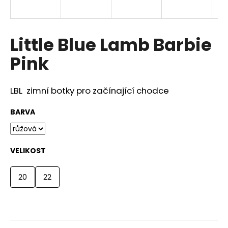
a
j
í
Little Blue Lamb Barbie
t
Pink
?
LBL zimní botky pro začínající chodce
BARVA
HLEDAT
VELIKOST
D
o
20
22
p
o
r
u