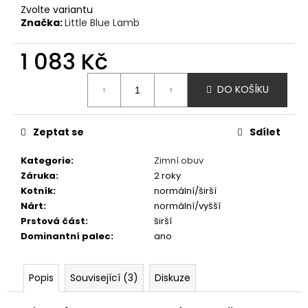
č
Zvolte variantu
u
Značka:
Little Blue Lamb
j
e
1 083 Kč
m
e
Měrná
DO KOŠÍKU
cena:
AFFENZAHN
BAREFOOT
Zeptat se
Sdílet
TENISKY
SNEAKER
Kategorie
:
Zimní obuv
COTTON
Záruka
:
2 roky
HAPPY
-
Kotník
:
normální/širší
TOUCAN
Nárt
:
normální/vyšší
-
Prstová část
:
širší
FIALOVÁ
Dominantní palec
:
ano
1
690
Kč
Popis
Související (3)
Diskuze