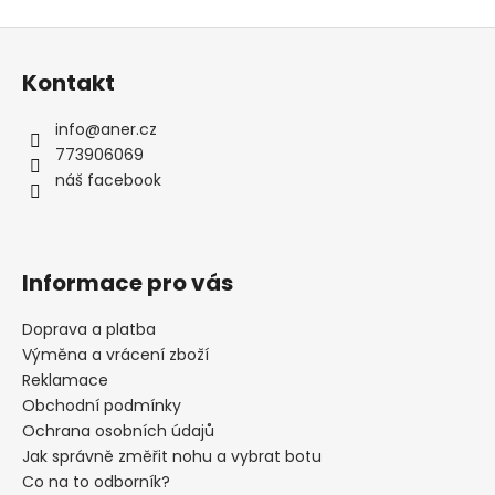
Z
á
Kontakt
p
a
info
@
aner.cz
t
773906069
í
náš facebook
Informace pro vás
Doprava a platba
Výměna a vrácení zboží
Reklamace
Obchodní podmínky
Ochrana osobních údajů
Jak správně změřit nohu a vybrat botu
Co na to odborník?