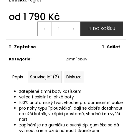
č
u
od
1 790 Kč
j
e
Měrná
m
DO KOŠÍKU
cena:
e
Zeptat se
Sdílet
AFFENZAHN
BAREFOOT
Kategorie
:
Zimní obuv
TENISKY
SNEAKER
COTTON
HAPPY
Popis
Související (2)
Diskuze
-
TOUCAN
-
zateplené zimní boty kožíškem
FIALOVÁ
velice flexibilní a lehké boty
100% anatomický tvar, vhodné pro dominantní palce
1
pro nohy typu "ploutvička", dají se dobře dotáhnout i
690
Kč
na užší kotník, ve špici prostorné, vhodné i na vyšší
nárt
zapínání je na gumičku a suchý zip, gumička se dá
vyjmout a je možné nahradit tkaničkami