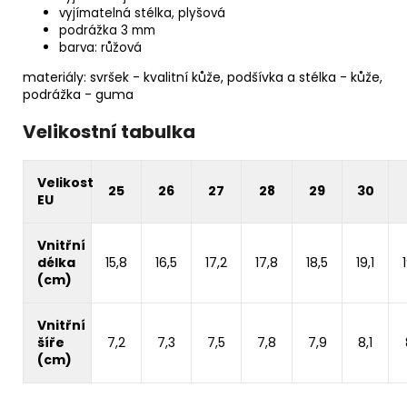
vyjímatelná stélka, plyšová
podrážka 3 mm
barva: růžová
materiály: svršek - kvalitní kůže, podšívka a stélka - kůže,
podrážka - guma
Velikostní tabulka
Velikost
25
26
27
28
29
30
EU
Vnitřní
délka
15,8
16,5
17,2
17,8
18,5
19,1
(cm)
Vnitřní
šíře
7,2
7,3
7,5
7,8
7,9
8,1
(cm)