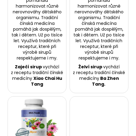
pomáhala
pomáhala
č
harmonizovat různé
harmonizovat různé
u
nerovnováhy dětského
nerovnováhy dětského
j
organismu. Tradiční
organismu. Tradiční
e
čínská medicína
čínská medicína
m
pomáhá jak dospělým,
pomáhá jak dospělým,
e
tak i dětem. Už po tisíce
tak i dětem. Už po tisíce
let. Využívá tradičních
let. Využívá tradičních
receptur, které při
receptur, které při
výrobě sirupů
výrobě sirupů
AFFENZAHN
BAREFOOT
respektujeme i my.
respektujeme i my.
SANDÁLY
Zaječí
sirup
vychází
Ž
elví
sirup
vychází
SANDAL
z receptu tradiční čínské
z receptu tradiční čínské
VEGAN
BREEZE
medicíny
Xiao Chai Hu
medicíny
Ba Zhen
-
Tang
Tang.
CHAMELEON
1
915
Kč