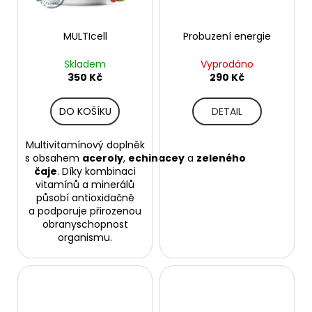
MULTIcell
Probuzení energie
Skladem
Vyprodáno
350 Kč
290 Kč
DO KOŠÍKU
DETAIL
Multivitamínový doplněk
s obsahem
aceroly
,
echinacey
a
zeleného
čaje
. Díky kombinaci
vitamínů a minerálů
působí antioxidačně
a podporuje přirozenou
obranyschopnost
organismu.