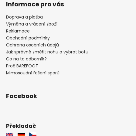
Informace pro vás
y
v
Doprava a platba
ý
Výměna a vrácení zboží
p
i
Reklamace
s
Obchodní podmínky
u
Ochrana osobních údajů
Jak správně změřit nohu a vybrat botu
Co na to odborník?
Proč BAREFOOT
Mimosoudní řešení sporů
Facebook
Překladač