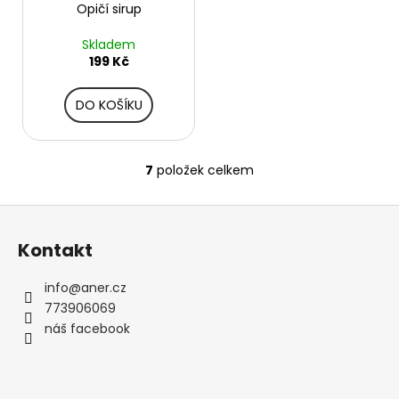
Opičí sirup
Skladem
199 Kč
DO KOŠÍKU
7
položek celkem
O
v
Z
l
á
á
Kontakt
d
p
a
a
info
@
aner.cz
c
t
773906069
í
í
náš facebook
p
r
v
k