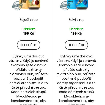
r
s
a
o
p
j
d
r
í
u
o
Zaječí sirup
Želví sirup
t
k
d
?
Skladem
Skladem
t
u
199 Kč
199 Kč
ů
k
t
DO KOŠÍKU
DO KOŠÍKU
ů
HLEDAT
Bylinky umí doslova
Bylinky umí doslova
zázraky. Když je správně
zázraky. Když je správně
zkombinujete a navíc
zkombinujete a navíc
přidáte extrakty
přidáte extrakty
z vitálních hub, můžete
z vitálních hub, můžete
D
pozitivně podpořit
pozitivně podpořit
o
dětský organismus a to
dětský organismus a to
p
čistě přírodní cestou.
čistě přírodní cestou.
o
Řada dětských sirupů
Řada dětských sirupů
r
MycoMedica je
MycoMedica je
u
koncipována tak, aby
koncipována tak, aby